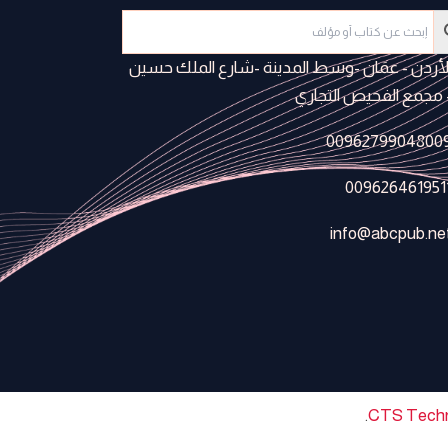
لأردن - عمَان -وسط المدينة -شارع الملك حسين
 مجمع الفحيص التجاري
0096279904800
009626461951
info@abcpub.ne
.
CTS Techn