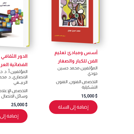
أسس ومبادئ تعليم
الدور الثقافي
الفن للكبار والصغار
الفضائية العرب
المؤلفيين:
محمد حسين
المؤلفيين:
أ. د. 
جودي
الانصاري
,
د. محم
التخصص:
الفنون
,
الفنون
الربيــعي
التشكيلية
التخصص:
الإعلام
وسائل الاتصال ا
15,000
$
25,000
$
إضافة إلى السلة
إضافة إلى 