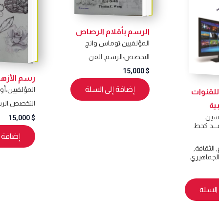
الرسم بأقلام الرصاص
المؤلفيين:
توماس وانج
التخصص:
الرسم
,
الفن
15,000
$
رسم الأزهار
إضافة إلى السلة
المؤلفيين:
أوي
 للقنوات
التخصص:
الر
ية
حسين
15,000
$
ـــد كحط
إضافة إ
,
الثقافة
,
لجماهيري
السلة