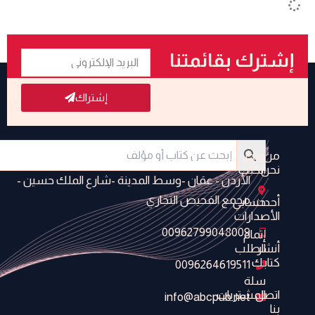
البريد
إشترك بقائمتنا
الإلكتروني
البريدية
إشتراك
من
متجر
نحن
الكتب
الأردن - عمَان -وسط المدينة -شارع الملك حسين -
مجمع الفحيص التجاري
أحدث
حسابي
الأصدارات
00962799048009
إتمام
أنشر
الطلب
كتابك
0096264619511
سلة
اتصل
المشتريات
info@abcpub.net
بنا