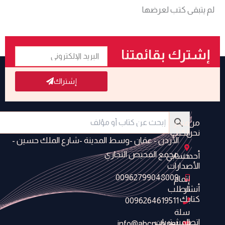
لم يتبقى كتب لعرضها
البريد
إشترك بقائمتنا
الإلكتروني
البريدية
إشتراك
من
متجر
نحن
الكتب
الأردن - عمَان -وسط المدينة -شارع الملك حسين -
مجمع الفحيص التجاري
أحدث
حسابي
الأصدارات
00962799048009
إتمام
أنشر
الطلب
كتابك
0096264619511
سلة
اتصل
المشتريات
info@abcpub.net