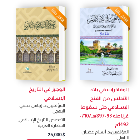
الوجيز في التاريخ
المفاخرات في بلاد
الإسلامي
الأندلس من الفتح
المؤلفيين:
د. إيناس حسني
الإسلامي حتى سقوط
البهجي
غرناطة 93-897هـ/710-
التخصص:
التاريخ الإسلامي
,
1492م
الحضارة العربية
المؤلفيين:
د. أنسام غضبان
25,000
$
الباهلي