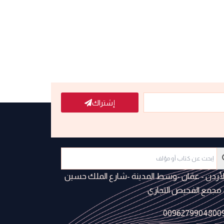
إشتراك
لأردن - عمَان -وسط المدينة -شارع الملك حسين
 مجمع الفحيص التجاري
0096279904800