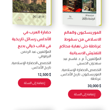
حضارة العرب في
الموريسكيون والعالم
الأندلس رسائل تاريخية
الاسلامي من سقوط
في قالب خيالي بديع
غرناطة حتى نهاية محاكم
المؤلفيين:
عبد الرحمن
التفتيش الاسبانبة
البرقوقي
المؤلفيين:
أ. م. د. قاسم عبد
التخصص:
الحضارة الإسلامية
,
سعدون الحسيني
تاريخ الأندلس
التخصص:
الحضارة الإسلامية
,
الموريسكيون
,
تاريخ الأندلس
,
12,500
$
غرناطة
إضافة إلى السلة
30,000
$
إضافة إلى السلة