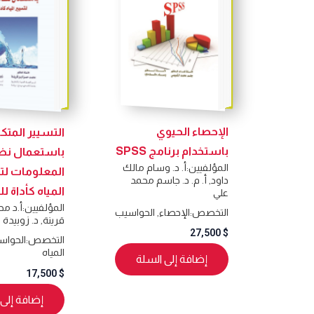
الإحصاء الحيوي
التسيير المتك
باستخدام برنامج SPSS
باستعمال نظ
المؤلفيين:
أ. د. وسام مالك
المعلومات لت
داود
,
أ. م. د. جاسم محمد
المياه كأداة ل
علي
المؤلفيين:
أ.د م
التخصص:
الإحصاء
,
الحواسيب
قرينة
,
د. زوبيد
27,500
$
التخصص:
الحواس
المياه
إضافة إلى السلة
17,500
$
إضافة إلى 