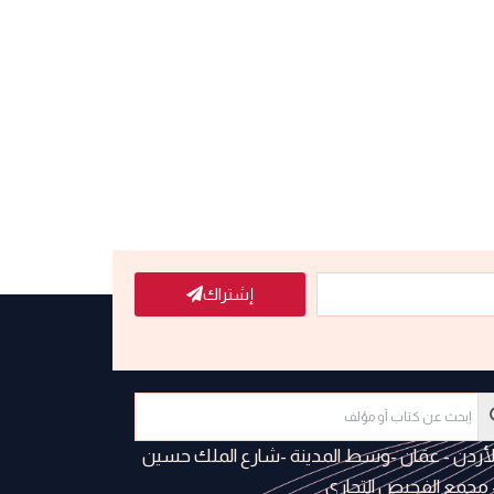
إشتراك
لأردن - عمَان -وسط المدينة -شارع الملك حسين
 مجمع الفحيص التجاري