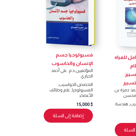
فسيولوجيا جسم
امل للمياه
الإنسان والحاسوب
ام
المؤلفيين:
د.م. علي أحمد
سيير
الحياري
لتسيير
التخصص:
الحواسيب
,
الفسيولوجيا
,
علم وظائف
حمد حمزة بن
الأعضاء
ة محسن
يب
,
هندسة
15,000
$
إضافة إلى السلة
السلة