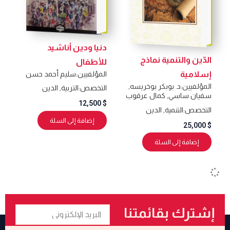
دنيا ودين أناشيد
الدّين والتنمية نماذج
للأطفال
المؤلفيين:
سليم أحمد حسن
إسلامية
المؤلفيين:
د. بوبكر بوخريسه
,
التخصص:
التربية
,
الدين
سفيان ساسي
,
كمال عرقوب
12,500
$
التخصص:
التنمية
,
الدين
إضافة إلى السلة
25,000
$
إضافة إلى السلة
البريد
إشترك بقائمتنا
الإلكتروني