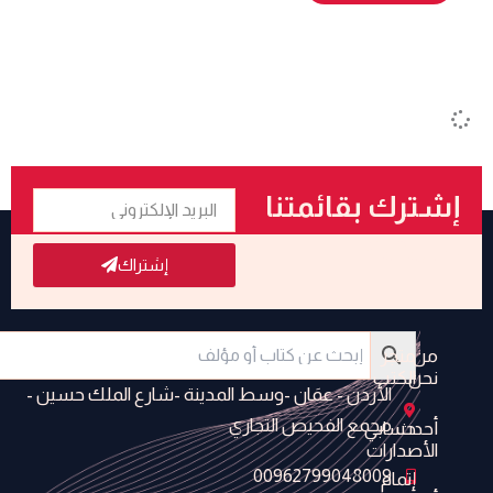
البريد
إشترك بقائمتنا
الإلكتروني
البريدية
إشتراك
من
متجر
نحن
الكتب
الأردن - عمَان -وسط المدينة -شارع الملك حسين -
مجمع الفحيص التجاري
أحدث
حسابي
الأصدارات
00962799048009
إتمام