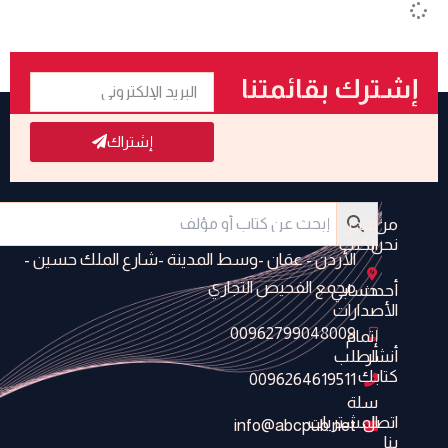
البريد
إشترك بقائمتنا
الإلكتروني
البريدية
إشتراك
من
متجر
نحن
الكتب
الأردن - عمَان -وسط المدينة -شارع الملك حسين -
مجمع الفحيص التجاري
أحدث
حسابي
الأصدارات
00962799048009
إتمام
أنشر
الطلب
كتابك
0096264619511
سلة
اتصل
المشتريات
info@abcpub.net
بنا