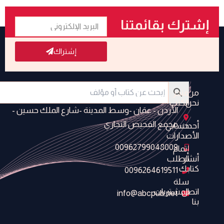
البريد
إشترك بقائمتنا
الإلكتروني
البريدية
إشتراك
من
متجر
نحن
الكتب
الأردن - عمَان -وسط المدينة -شارع الملك حسين -
مجمع الفحيص التجاري
أحدث
حسابي
الأصدارات
00962799048009
إتمام
أنشر
الطلب
كتابك
0096264619511
سلة
اتصل
المشتريات
info@abcpub.net
بنا