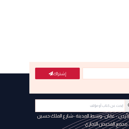
إشتراك
لأردن - عمَان -وسط المدينة -شارع الملك حسين
 مجمع الفحيص التجاري