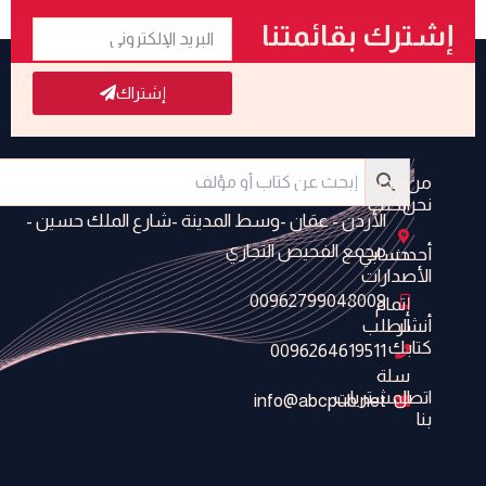
البريد
إشترك بقائمتنا
الإلكتروني
البريدية
إشتراك
من
متجر
نحن
الكتب
الأردن - عمَان -وسط المدينة -شارع الملك حسين -
مجمع الفحيص التجاري
أحدث
حسابي
الأصدارات
00962799048009
إتمام
أنشر
الطلب
كتابك
0096264619511
سلة
اتصل
المشتريات
info@abcpub.net
بنا