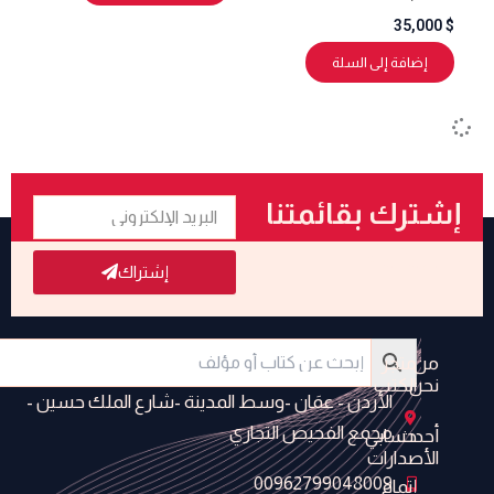
35,000
$
إضافة إلى السلة
البريد
إشترك بقائمتنا
الإلكتروني
البريدية
إشتراك
من
متجر
نحن
الكتب
الأردن - عمَان -وسط المدينة -شارع الملك حسين -
مجمع الفحيص التجاري
أحدث
حسابي
الأصدارات
00962799048009
إتمام