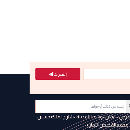
إشتراك
لأردن - عمَان -وسط المدينة -شارع الملك حسين
 مجمع الفحيص التجاري