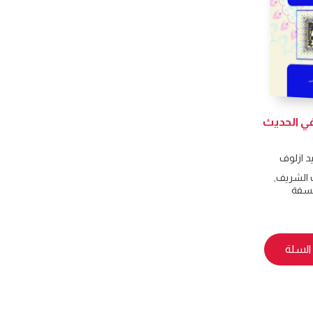
في الحديث
د ازلوف
 الشريف
,
سفة
السلة