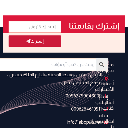
البريد
إشترك بقائمتنا
الإلكتروني
البريدية
إشتراك
من
متجر
نحن
الكتب
الأردن - عمَان -وسط المدينة -شارع الملك حسين -
مجمع الفحيص التجاري
أحدث
حسابي
الأصدارات
00962799048009
إتمام
أنشر
الطلب
كتابك
0096264619511
سلة
اتصل
المشتريات
info@abcpub.net
بنا