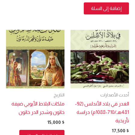
إضافة إلى السلة
أحدث الأصدارات
التاريخ
الغدر في بلاد الأندلس (92-
ملكات البلاط الأيوبي ضيفة
481هـ/710-1088م) دراسة
خاتون وشجر الدر خاتون
تأريخية
15,000
$
17,500
$