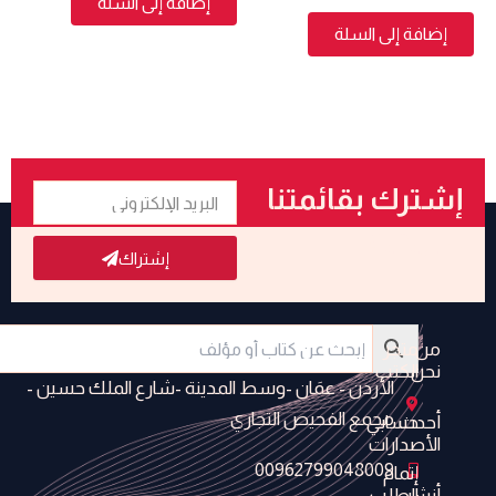
إضافة إلى السلة
إضافة إلى السلة
البريد
إشترك بقائمتنا
الإلكتروني
البريدية
إشتراك
من
متجر
نحن
الكتب
الأردن - عمَان -وسط المدينة -شارع الملك حسين -
مجمع الفحيص التجاري
أحدث
حسابي
الأصدارات
00962799048009
إتمام
أنشر
الطلب