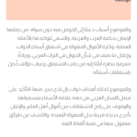
مراجعات (0)
وللموضوع أسباب دعتنا إلى الخوض فيه دون سواه، من جملتها
الإيمان بحكمة العرب والعربية، والسعي لتوكيدها بالأمثلة
العملية، وكثرة الأقوال المنقولة في اشتقاق أسماء الذوات،
وإجلال ما صنف في شأن الحيوان في التراث العربي، وزيادةُ
معرفةٍ بنظرة آبائنا إليه من جانب الاشتقاق، وغياب مؤلف خُصّ
باشتقاقات أسمائه.
وللموضوع كذلك أهداف ذوات بال لذي حجر، منها: التأكيد على
فضل اللسان العربي من جهة علاقة الأسماء بمسمياتها،
والوقوف على راجح الاشتقاقات من أقوال أهل العلم، والإتيان
بأخرى جديدة قريبة بدل المنقولة البعيدة، والكشف عن طرائق
مغفول عنها في تنمية ألفاظ اللغة.