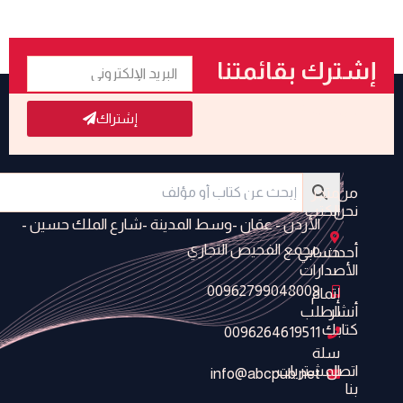
البريد
إشترك بقائمتنا
الإلكتروني
البريدية
إشتراك
من
متجر
نحن
الكتب
الأردن - عمَان -وسط المدينة -شارع الملك حسين -
مجمع الفحيص التجاري
أحدث
حسابي
الأصدارات
00962799048009
إتمام
أنشر
الطلب
كتابك
0096264619511
سلة
اتصل
المشتريات
info@abcpub.net
بنا