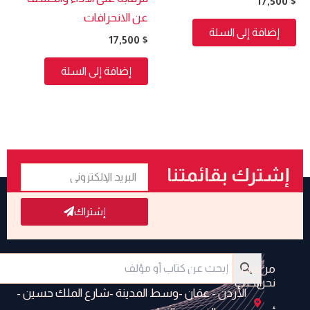
17,500
$
عن الانحرافات
إضافة إلى السلة
17,500
$
إضافة إلى السلة
البريد
إشترك بقائمتنا
الإلكتروني
البريدية
إشتراك
من
متجر
نحن
الكتب
الأردن - عمَان -وسط المدينة -شارع الملك حسين -