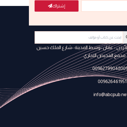
إشتراك
لأردن - عمَان -وسط المدينة -شارع الملك حسين
 مجمع الفحيص التجاري
0096279904800
009626461951
info@abcpub.ne