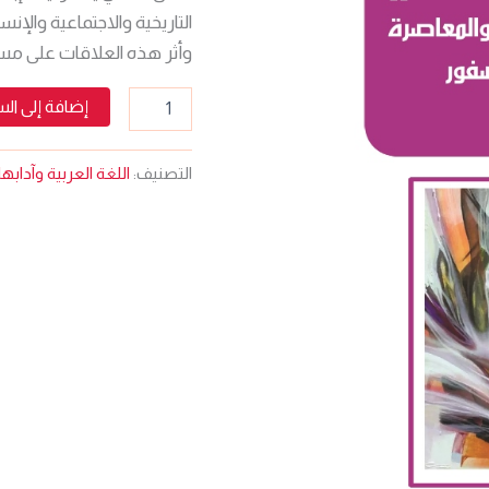
الدكتور
التاريخية والاجتماعية والإن
جابر
عصفور
وأثر هذه العلاقات على مست
إضافة إلى ال
التصنيف:
اللغة العربية وآدابها