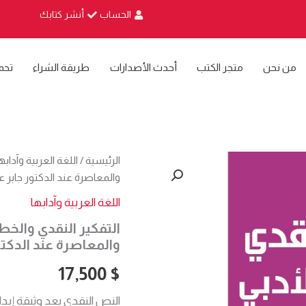
الحساب
أنشر كتابك
من نحن
متجر الكتب
أحدث الأصدارات
طريقة الشراء
تحم
كمية
الرئيسية
/
اللغة العربية وآدابه
التفكير
والمعاصرة عند الدكتور جابر
النقدي
والخطاب
اللغة العربية وآدابها
الأدبي
التفكير النقدي والخط
دراسة
في
والمعاصرة عند الدكت
جدلية
التراث
17,500
$
والمعاصرة
عند
النص النقدي يعد وثيقة إبدا