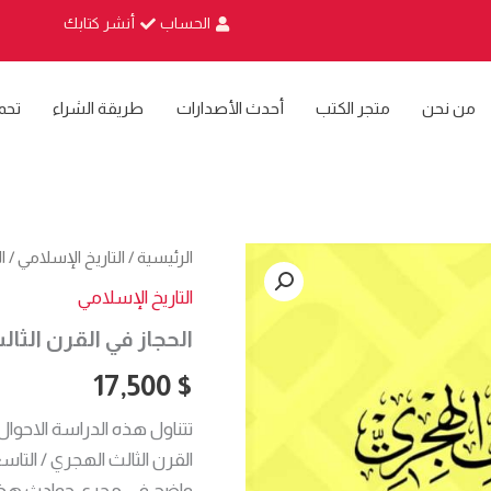
الحساب
أنشر كتابك
من نحن
متجر الكتب
أحدث الأصدارات
طريقة الشراء
تحم
كمية
الرئيسية
/
التاريخ الإسلامي
/ ا
الحجاز
التاريخ الإسلامي
في
القرن
الحجاز في القرن الثا
الثالث
الهجري
17,500
$
تتناول هذه الدراسة الاحوال 
القرن الثالث الهجري / التاس
واضح في مجرى حوادث هذا الق