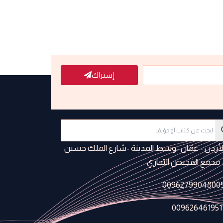
إشتراك
لأردن - عمَان -وسط المدينة -شارع الملك حسين
 مجمع الفحيص التجاري
0096279904800
009626461951