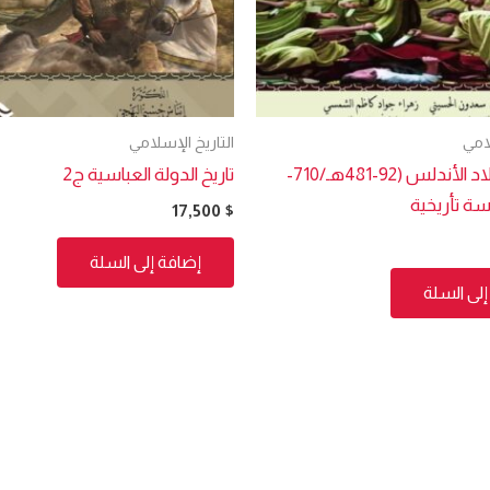
لامي
التاريخ الإسلامي
الغدر في بلاد الأندلس (92-481هـ/710-
تاريخ الدولة العباسية ج2
17,500
$
إضافة إلى السلة
لى السلة