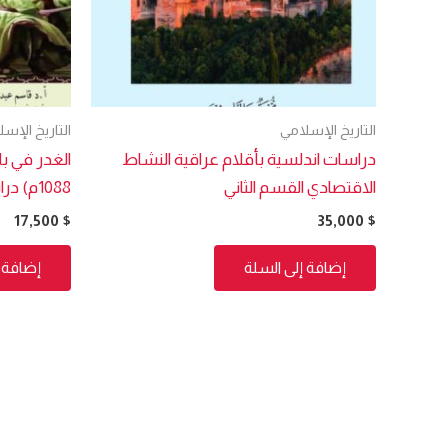
التاريخ الإسلامي
التاريخ الإس
دراسات اندلسية بأقلام عراقية النشاط
الاقتصادي القسم الثاني
1088م) دراسة تأريخية
17,500
$
35,000
$
إضافة إلى السلة
إضافة إ