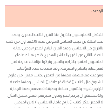
الوصف
مراجعات (0)
اشتغل الاندليسيون بالتاريخ منذ القرن الثالث الهجري، وبعد
عبد الملك بن حبيب السلمي المتوفي سنة 238هـ اول من كتب
بالتاريخ في الاندلس، ومنذ القرن الرابع الهجري وحتى نهاية
النصف الثاني من القرن العاشر الهجري ظهر هناك علماء
اندلسیون اهتموا بالتراجم والسير وتركوا مؤلفات عديدة لمن
لهم عناية بالعلم والمعرفة، وقد تعددت هذه المؤلفات
وتنوعت مفاهيمها، فمنها من اختص بجانب معين من علوم
الشيوخ مثل كتاب (( قضاة قرطبة ((( للخشني، ومنها جامعة
التراجم شيوخ يختلفون صناعة وطبقة تجمعهم صفة الجدارة
والاستحقاق ان يترجم لهم وتدون سيرهم، فعلى سبيل المثال
لا الحصر تذکر کتاب (( تاریخ علماء الاندلس () لابن الفرضى