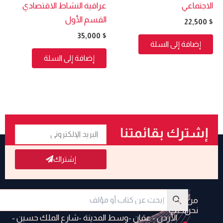
الاجتماعي
عراقية النشاط الاقتصادي
القسم الأول
22,500
$
35,000
$
إضافة إلى السلة
إضافة إلى السلة
البريد
إشترك بقائمتنا
الإلكتروني
البريدية
إشتراك
من
متجر
نحن
الكتب
الأردن - عمَان -وسط المدينة -شارع الملك حسين -