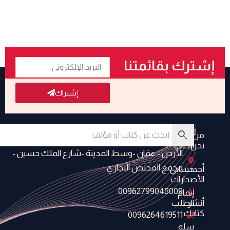
البريد
إشترك بقائمتنا
الإلكتروني
البريدية
إشتراك
من
متجر
نحن
الكتب
الأردن - عمَان -وسط المدينة -شارع الملك حسين -
مجمع الفحيص التجاري
أحدث
حسابي
الأصدارات
00962799048009
إتمام
أنشر
الطلب
كتابك
0096264619511
سلة