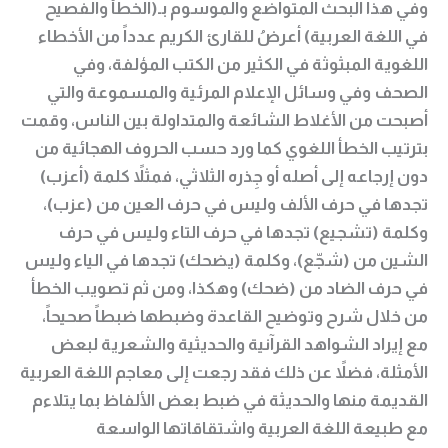
وفي هذا البحث المتواضع والموسوم بـ(الخطأ والفصيح
في اللغة العربية) أعرضُ للقارئ الكريم عدداً من الأخطاء
اللغوية المبثوثة في الكثير من الكتب المؤلفة، وفي
الصحف وفي وسائل الإعلام المرئية والمسموعة والتي
أصبحت من الأغلاط الشائعة والمتداولة بين الناس، وقمت
بترتيب الخطأ اللغوي كما ورد حسب الحروف الهجائية من
دون إرجاعه إلى أصله أو جِذره الثلاثي، فمثلاً كلمة (أعزب)
تجدها في حرف الألف وليس في حرف العين من (عزب)،
وكلمة (تشجيع) تجدها في حرف التاء وليس في حرف
الشين من (شجّع)، وكلمة (يضحك) تجدها في الياء وليس
في حرف الضاد من (ضحك) وهكذا، ومن ثم تصويب الخطأ
من خلال شرح وتوضيح القاعدة وضبطها ضبطاً صحيحاً،
مع إيراد الشواهد القرآنية والحديثية والشعرية لبعض
الأمثلة، فضلاً عن ذلك فقد رجعت إلى معاجم اللغة العربية
القديمة منها والحديثة في ضبط بعض الألفاظ بما يتلاءم
مع طبيعة اللغة العربية واشتقاقاتها الواسعة