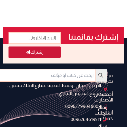
البريد
إشترك بقائمتنا
الإلكتروني
البريدية
إشتراك
من
متجر
نحن
الكتب
الأردن - عمَان -وسط المدينة -شارع الملك حسين -
مجمع الفحيص التجاري
أحدث
حسابي
الأصدارات
00962799048009
إتمام
أنشر
الطلب
كتابك
0096264619511
سلة