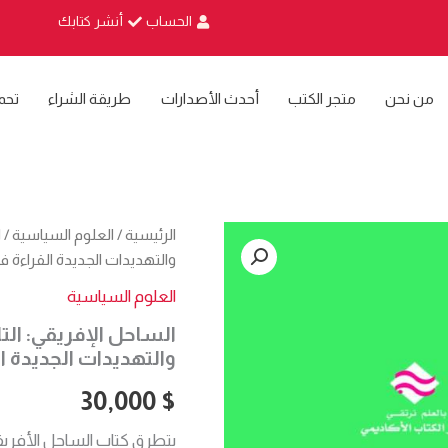
الحساب
أنشر كتابك
من نحن
متجر الكتب
أحدث الأصدارات
طريقة الشراء
تحم
كمية
الرئيسية
/
العلوم السياسية
/ ا
الساحل
والتهديدات الجديدة القراءة ف
الإفريقي:
التاريخ
العلوم السياسية
والجغرافيا
الساحل الإفريقي: التار
ما
بين
والتهديدات الجديدة ا
الأزمة
النزاع
30,000
$
والتهديدات
الجديدة
يتطرق كتاب الساحل الأفريقي: 