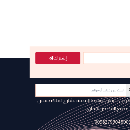
إشتراك
لأردن - عمَان -وسط المدينة -شارع الملك حسين
 مجمع الفحيص التجاري
0096279904800