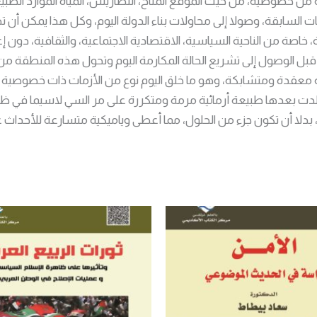
خصوصية، من حيث الموقع المناح، التصاريس، المياه الموارد الطبيعية ا
يات السابقة، وصولا إلى محاولات بناء الدولة اليوم، وكل هذا يمكن أن ت
خاصة من الناحية السياسية، الاقتصادية الاجتماعية، والثقافية، دون إع
 قبل الوصول إلى تشريع الحالة المكارمة اليوم وتحول هذه المنطقة من 
يخية معقدة ومتشابكة، وهو ما خلق اليوم نوع من الأزمات ذات خصوصي
دت بعدها طبيعة أرمائية مرمة ومتكررة على مر السي لاسيما في ظل ت
ر، بدلا أن تكون جزء من الحلول، مما أعطى وياميكية متسارعة للأحد