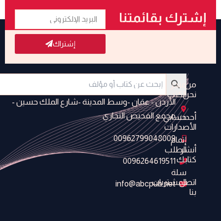
البريد
إشترك بقائمتنا
الإلكتروني
البريدية
إشتراك
من
متجر
نحن
الكتب
الأردن - عمَان -وسط المدينة -شارع الملك حسين -
مجمع الفحيص التجاري
أحدث
حسابي
الأصدارات
00962799048009
إتمام
أنشر
الطلب
كتابك
0096264619511
سلة
اتصل
المشتريات
info@abcpub.net
بنا