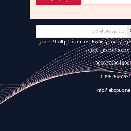
لأردن - عمَان -وسط المدينة -شارع الملك حسين
 مجمع الفحيص التجاري
0096279904800
009626461951
info@abcpub.ne