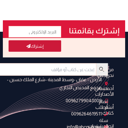
البريد
إشترك بقائمتنا
الإلكتروني
البريدية
إشتراك
من
متجر
نحن
الكتب
الأردن - عمَان -وسط المدينة -شارع الملك حسين -
مجمع الفحيص التجاري
أحدث
حسابي
الأصدارات
00962799048009
إتمام
أنشر
الطلب
كتابك
0096264619511
سلة
اتصل
المشتريات
info@abcpub.net