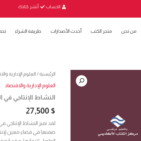
الحساب
أنشر كتابك
من نحن
متجر الكتب
أحدث الأصدارات
طريقة الشراء
تحم
كمية
الرئيسية
/
العلوم الإدارية وال
النشاط
العلوم الإدارية والاقتصاد
الإنتاجي
في
النشاط الإنتاجي في
المؤسسات
الصناعية
27,500
$
لقد تميز النشاط الإنتاجي في 
ضمنها في فضاء معين لإنتاج
الطويل لإنجازها، و قد اتص