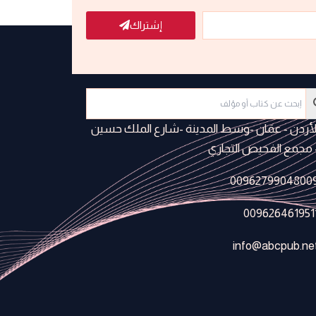
إشتراك
لأردن - عمَان -وسط المدينة -شارع الملك حسين
 مجمع الفحيص التجاري
0096279904800
009626461951
info@abcpub.ne