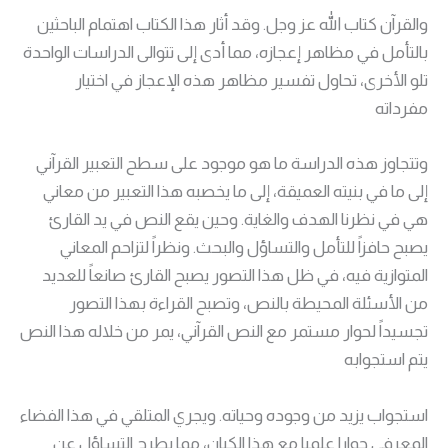
والقرآن كتاب الله عز وجل. وقد أثار هذا الكتاب اهتمام الباحثين
بالتأمل في مظاهر إعجازه، مما أدى إلى تتوالى الدراسات الواحدة
تلو الأخرى، تحاول تفسير مظاهر هذه الإعجاز في اختيار
مفرداته
وتتجاوز هذه الدراسة ما هو موجود على سطح التعبير القرآني
إلى ما في بنيته العميقة، إلى ما يخصبه هذا التعبير من معاني
هي في نظرنا الهدف والغاية. وحين يقع النص في يد القارئ
يصبح حافزاً للتأمل والتساؤل والبحث. ونظراً لتزاحم المعاني
المتوازية فيه، في ظل هذا التصور يصبح القارئ صانعاً للعديد
من الأسئلة المحيطة بالنص، وتصبح القراءة بهذا التصور
تجسيداً لحوار مستمر مع النص القرآني، يمر من خلاله هذا النص
يتم استجوابه
استجواب يزيد من وجوده وحياته. ويجري المتلقي في هذا الفضاء
المعرفي حوارا علميا مع هذا الكيان، مما يطرح التساؤل عن