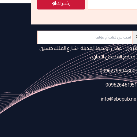
إشتراك
لأردن - عمَان -وسط المدينة -شارع الملك حسين
 مجمع الفحيص التجاري
0096279904800
009626461951
info@abcpub.ne