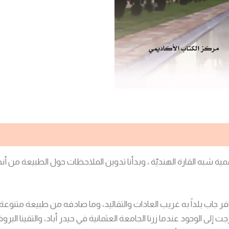
مية شبه القارة الهنديّة ، وبدأنا تدوين الملاحظات حول الطبيعة من أنها
 جاب بلداً به غريب العادات والتقاليد، وما صادفه من طبيعة متنوعة 
المذكرات بسنوات إلا أن الفكرة تولدت عام 2006 وخرجت إلى الوجود عندما زرنا الجامعة العثمانية ف