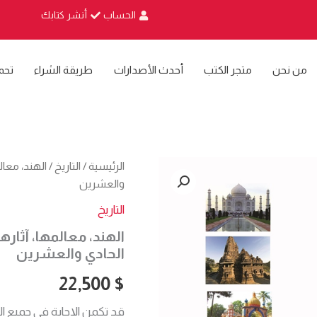
الحساب
أنشر كتابك
من نحن
متجر الكتب
أحدث الأصدارات
طريقة الشراء
تحم
كمية
الرئيسية
/
التاريخ
/ الهند، معال
الهند،
والعشرين
معالمها،
آثارها
التاريخ
الحضارية
الهند، معالمها، آثاره
منذ
القرن
الحادي والعشرين
الرابع
عشر
22,500
$
وحتى
الحادي
قد تكمن الإجابة في جميع الت