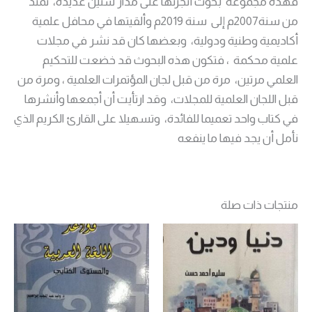
فهذه مجموعة بحوث أنجزتها على مدار سنين عديدة، تمتد
من سنة2007م إلى سنة 2019م وألقيتها في محافل علمية
أكاديمية وطنية ودولية، وبعضها كان قد نشر في مجلات
علمية محكمة ، فتكون هذه البحوث قد خضعت للتحكيم
العلمي مرتين، مرة من قبل لجان المؤتمرات العلمية ، ومرة من
قبل اللجان العلمية للمجلات، وقد ارتأيت أن أجمعها وأنشرها
في كتاب واحد تعميما للفائدة، وتسهيلا على القارئ الكريم الذي
نأمل أن يجد فيها ما ينفعه
منتجات ذات صلة