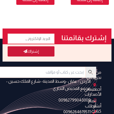
البريد
إشترك بقائمتنا
الإلكتروني
البريدية
إشتراك
من
متجر
نحن
الكتب
الأردن - عمَان -وسط المدينة -شارع الملك حسين -
مجمع الفحيص التجاري
أحدث
حسابي
الأصدارات
00962799048009
إتمام
أنشر
الطلب
كتابك
0096264619511