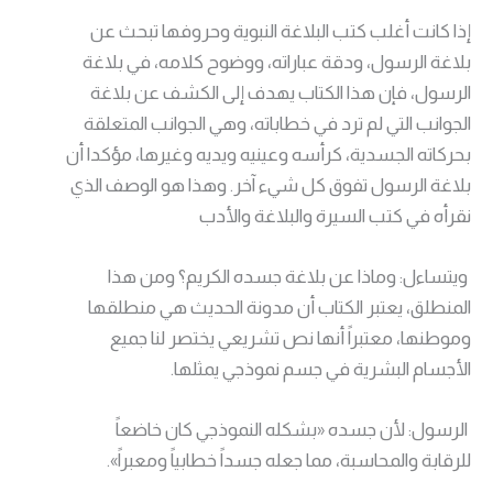
إذا كانت أغلب كتب البلاغة النبوية وحروفها تبحث عن
بلاغة الرسول، ودقة عباراته، ووضوح كلامه، في بلاغة
الرسول، فإن هذا الكتاب يهدف إلى الكشف عن بلاغة
الجوانب التي لم ترد في خطاباته، وهي الجوانب المتعلقة
بحركاته الجسدية، كرأسه وعينيه ويديه وغيرها، مؤكدا أن
بلاغة الرسول تفوق كل شيء آخر. وهذا هو الوصف الذي
نقرأه في كتب السيرة والبلاغة والأدب
ويتساءل: وماذا عن بلاغة جسده الكريم؟ ومن هذا
المنطلق، يعتبر الكتاب أن مدونة الحديث هي منطلقها
وموطنها، معتبراً أنها نص تشريعي يختصر لنا جميع
الأجسام البشرية في جسم نموذجي يمثلها.
الرسول: لأن جسده «بشكله النموذجي كان خاضعاً
للرقابة والمحاسبة، مما جعله جسداً خطابياً ومعبراً».