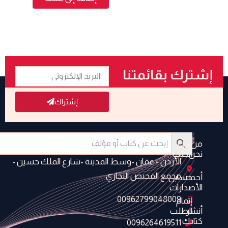
البريد
إشترك بقائمتنا
الإلكتروني
البريدية
إشتراك
من
متجر
نحن
الكتب
الأردن - عمَان -وسط المدينة -شارع الملك حسين -
مجمع الفحيص التجاري
أحدث
حسابي
الأصدارات
00962799048009
إتمام
أنشر
الطلب
كتابك
0096264619511