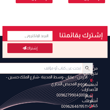
البريد
إشترك بقائمتنا
الإلكتروني
البريدية
إشتراك
من
متجر
نحن
الكتب
الأردن - عمَان -وسط المدينة -شارع الملك حسين -
مجمع الفحيص التجاري
أحدث
حسابي
الأصدارات
00962799048009
إتمام
أنشر
الطلب
كتابك
0096264619511