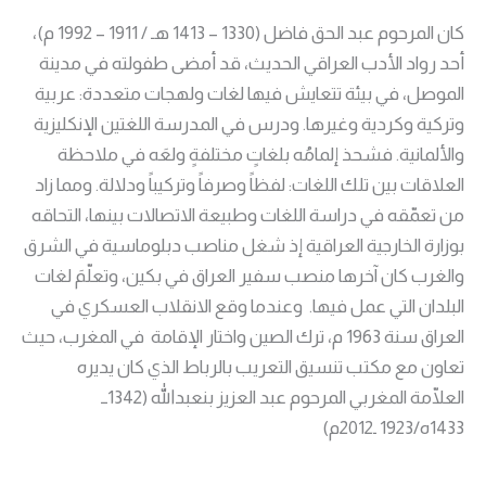
كان المرحوم عبد الحق فاضل (1330 – 1413 هـ / 1911 – 1992 م)،
أحد رواد الأدب العراقي الحديث، قد أمضى طفولته في مدينة
الموصل، في بيئة تتعايش فيها لغات ولهجات متعددة: عربية
وتركية وكردية وغيرها. ودرس في المدرسة اللغتين الإنكليزية
والألمانية. فشحذ إلمامُه بلغاتٍ مختلفةٍ ولعَه في ملاحظة
العلاقات بين تلك اللغات: لفظاً وصرفاً وتركيباً ودلالة. ومما زاد
من تعمّقه في دراسة اللغات وطبيعة الاتصالات بينها، التحاقه
بوزارة الخارجية العراقية إذ شغل مناصب دبلوماسية في الشرق
والغرب كان آخرها منصب سفير العراق في بكين، وتعلّمَ لغات
البلدان التي عمل فيها. وعندما وقع الانقلاب العسكري في
العراق سنة 1963 م، ترك الصين واختار الإقامة في المغرب، حيث
تعاون مع مكتب تنسيق التعريب بالرباط الذي كان يديره
العلّامة المغربي المرحوم عبد العزيز بنعبدالله (1342ــ
1433ه/1923 ـ2012م)