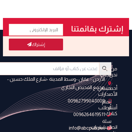
البريد
إشترك بقائمتنا
الإلكتروني
البريدية
إشتراك
من
متجر
نحن
الكتب
الأردن - عمَان -وسط المدينة -شارع الملك حسين -
مجمع الفحيص التجاري
أحدث
حسابي
الأصدارات
00962799048009
إتمام
أنشر
الطلب
كتابك
0096264619511
سلة
اتصل
المشتريات
info@abcpub.net