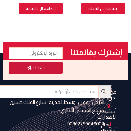
إضافة إلى السلة
إضافة إلى السلة
البريد
إشترك بقائمتنا
الإلكتروني
البريدية
إشتراك
من
متجر
نحن
الكتب
الأردن - عمَان -وسط المدينة -شارع الملك حسين -
مجمع الفحيص التجاري
أحدث
حسابي
الأصدارات
00962799048009
إتمام
أنشر
الطلب