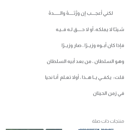
لكني أعجــــب إن ورَّثـــــهُ والـــــــدهُ
شيئـًا لا يملكه، أو لا حـــــق لـه فــيـه
فإذا كان أبــوه وزيــرًا ، صار وزيــرًا
وهو السلطان ، من بعد أبيه السلطان
قلت: يكفــي يــا هــذا ، أولا تعـلم أنـا نحيا
في زمن الحيتان
منتجات ذات صلة