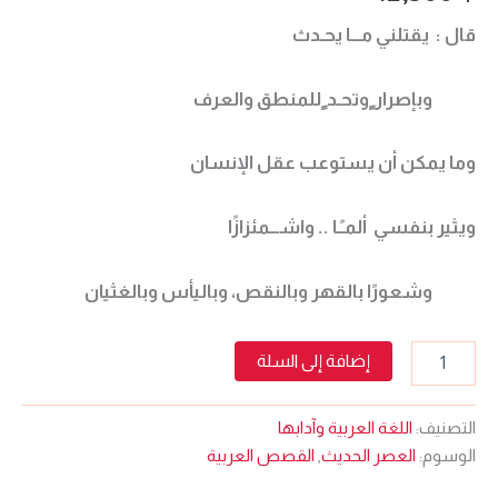
قال : يقتلني مـــا يحـدث
وبإصرار ٍوتحـد ٍللمنطق والعرف
وما يمكن أن يستوعب عقل الإنسان
ويثير بنفسي ألمـًـا .. واشـــمئزازًا
وشعورًا بالقهر وبالنقص، وباليأس وبالغثيان
إضافة إلى السلة
التصنيف:
اللغة العربية وآدابها
الوسوم:
العصر الحديث
,
القصص العربية