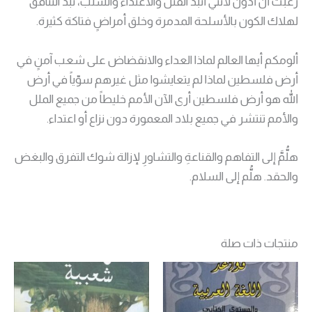
رغبت أن أدون لأنني أنبذ القتل والاعتداء والسلب، نبذُ التنافق
لهلاك الكون بالأسلحة المدمرة وخلق أمراضٍ فتاكة كثيرة.
ألومكم أيها العالم لماذا العداء والانقضاض على شعب آمنٍ في
أرض فلسطين لماذا لم يتعايشوا مثل غيرهم سوّياً في أرض
الله هو أرض فلسطين أرى الآن الأمم خليطاً من جميع الملل
والأمم تنتشر في جميع بلاد المعمورة دون نزاع أو اعتداء.
هلُّمَّ إلى التفاهم والقناعةِ والتشاورِ لإزالة شوك التفرق والبغض
والحقد. هلُّم إلى السلام.
منتجات ذات صلة