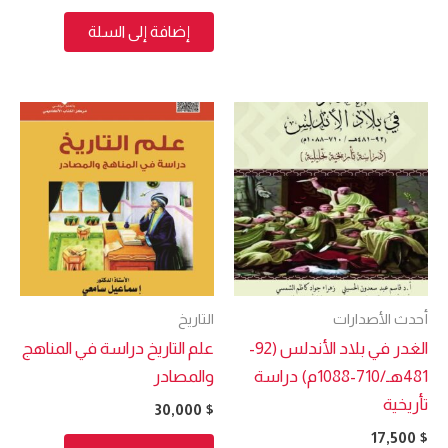
إضافة إلى السلة
أحدث الأصدارات
التاريخ
الغدر في بلاد الأندلس (92-
علم التاريخ دراسة في المناهج
481هـ/710-1088م) دراسة
والمصادر
تأريخية
30,000
$
17,500
$