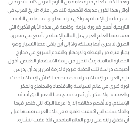
وهذا الكتاب يُعالج فترة هامة من التاريخ العربي كانت تبدو حتى
أوائل هذا القرن عديمة الأهمية تلك هي فترة «تاريخ العرب في
عصر ما قبل الإسلام»، ولكن دراستها وتوضيحها من الناحية
التاريخية أصبح ضرورة لازمة، وخاصة في هذه الأيام الأخيرة التي
يقف فيها العالم العربي، بل العالم الإسلامي أجمع في مفترق
الطرق لا يدري أيها يسلك، ولا إلى أين يلقي عصا التسيار وهو
يجتاز فترة من اليقظة والازدهار والتقدم السريع في مدارج
الحضارة العالمية غِبَّ التحرر من ربقة الاستعمار البغيض. أقول:
أصبحت دراسة تلك الحقبة ضرورة لازمة لمن يريد أن يدرس
تاريخ العرب والإسلام دراسة صحيحة؛ ذلك لأن الإسلام أحدث
ثورة كبرى في عالم السياسة والاقتصاد والاجتماع والفكر
والعقيدة، ولا يمكن أن يُعرف مدى هذا التغيير الذي أحدثه
الإسلام، ولا تُفهم دقائقه إلا إذا عرفنا البيئة التي ظهر فيها
والملابسات التي اكتنفت ظهوره في بلاد العرب نفسها قبل
أن تخفق رايته على ربوع العالم المتمدين آنئذ عقب انتشاره.