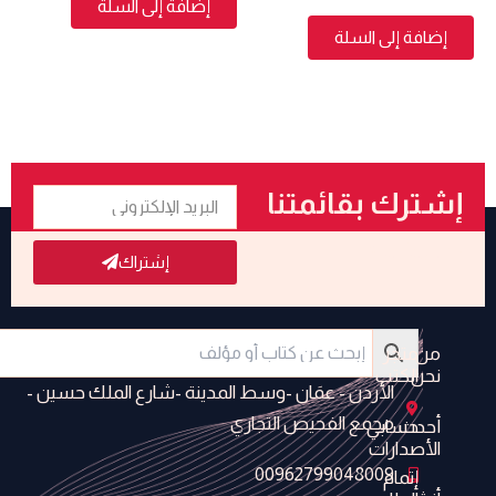
إضافة إلى السلة
إضافة إلى السلة
البريد
إشترك بقائمتنا
الإلكتروني
البريدية
إشتراك
من
متجر
نحن
الكتب
الأردن - عمَان -وسط المدينة -شارع الملك حسين -
مجمع الفحيص التجاري
أحدث
حسابي
الأصدارات
00962799048009
إتمام