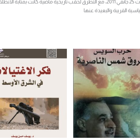
سيتم تناول مسار التحول الديمقراطي في مصر منذ احتجاجات 25 جانفي 2011، مع التطرق لحقب
سية القريبة والبعيدة عنها