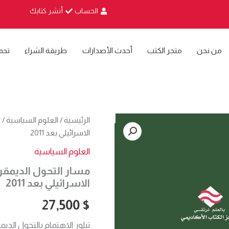
الحساب
أنشر كتابك
من نحن
متجر الكتب
أحدث الأصدارات
طريقة الشراء
تحم
كمية
الرئيسية
/
العلوم السياسية
/ 
مسار
الاسرائيلي بعد 2011
التحول
الديمقراطي
العلوم السياسية
في
مسار التحول الديمقر
مصر
وتداعياته
الاسرائيلي بعد 2011
على
الأمن
27,500
$
الاسرائيلي
بعد
تبلور الاهتمام بالتحول ال