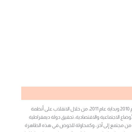
تبلور الاهتمام بالتحول الديمقراطي منذ ستينات القرن الماضي، لكن لم تشهد المنطقة العربية مثل هذه الموجات إلا مع نهاية عام 2010 وبداية عام 2011، من خلال الانقلاب على أنظمة
أوضاع الاجتماعية والاقتصادية، تحقيق دولة ديمقراطية
يره من مجتمع إلى آخر، وكمحاولة للخوض في هذه الظاهرة