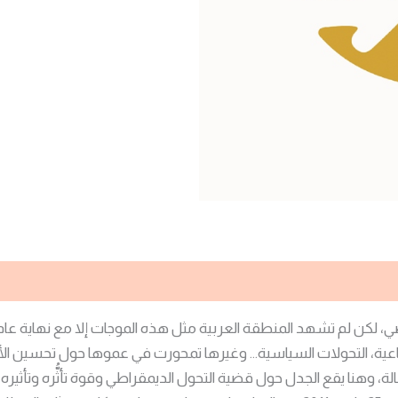
اجتماعية، التحولات السياسية… وغيرها تمحورت في عموها حول تحسين ال
لة، وهنا يقع الجدل حول قضية التحول الديمقراطي وقوة تأثُّره وتأث