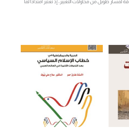
 تاريخية ماضية كانت بمثابة الانطلاقة لمسار طويل من محاولات التغيير، إذ تعتبر امتدادا لما