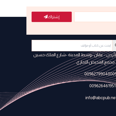
إشتراك
لأردن - عمَان -وسط المدينة -شارع الملك حسين
 مجمع الفحيص التجاري
0096279904800
009626461951
info@abcpub.ne