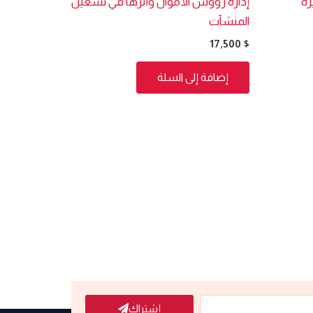
رة
إدارة رؤوس الأموال وأثرها في تشغيل
المنشآت
17,500
$
إضافة إلى السلة
إشتراك