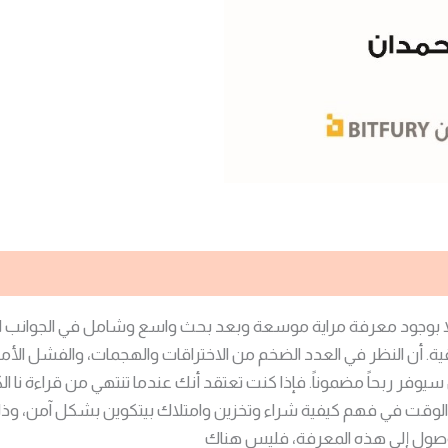
ا بوجود معرفة مراية موسعة وبعد بحث واسع وشامل في الجوانب التش
 السوقية. أن النظر في العدد الضخم من الاختراقات والهجمات، والفشل ا
يوفر ربحاً مضموناً. فإذا كنت تعتقد أنك عندما تنتهي من قراءة نا ا
ة الوقت في فهم كيفية شراء وتخزين وامتلاك بيتكوين بشكل آمن، وذل
لوصول إلى هذه المعرفة، فليس هناك