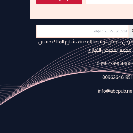
لأردن - عمَان -وسط المدينة -شارع الملك حسين
 مجمع الفحيص التجاري
0096279904800
009626461951
info@abcpub.ne