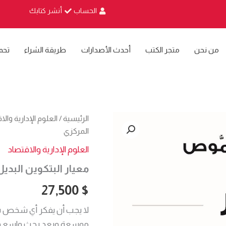
الحساب
أنشر كتابك
من نحن
متجر الكتب
أحدث الأصدارات
طريقة الشراء
تحم
كمية
الرئيسية
/
العلوم الإدارية وال
معيار
المركزي
البتكوين
البديل
العلوم الإدارية والاقتصاد
اللامركزي
معيار البتكوين البدي
للنظام
المصرفي
27,500
$
المركزي
لا يجب أن يفكر أي شخص بام
موسعة وبعد بحث واسع وشا