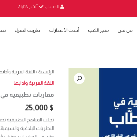
الحساب
أنشر كتابك
من نحن
متجر الكتب
أحدث الأصدارات
طريقة الشراء
تحم
كمية
الرئيسية
/
اللغة العربية وآدابه
مقاربات
اللغة العربية وآدابها
تطبيقية
في
مقاربات تطبيقية في 
تحليل
الخطاب
25,000
$
تجلب المناهج التطبيقية ت
النظريات البلاغية والسيميائ
وتسعى الدراسات، وفق رؤيت