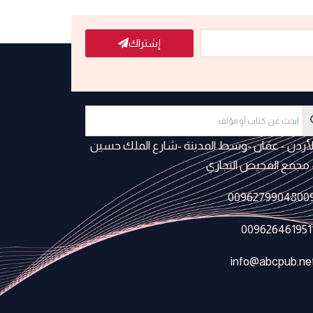
إشتراك
لأردن - عمَان -وسط المدينة -شارع الملك حسين
 مجمع الفحيص التجاري
0096279904800
009626461951
info@abcpub.ne