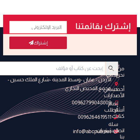
البريد
إشترك بقائمتنا
الإلكتروني
البريدية
إشتراك
من
متجر
نحن
الكتب
الأردن - عمَان -وسط المدينة -شارع الملك حسين -
مجمع الفحيص التجاري
أحدث
حسابي
الأصدارات
00962799048009
إتمام
أنشر
الطلب
كتابك
0096264619511
سلة
اتصل
المشتريات
info@abcpub.net
بنا