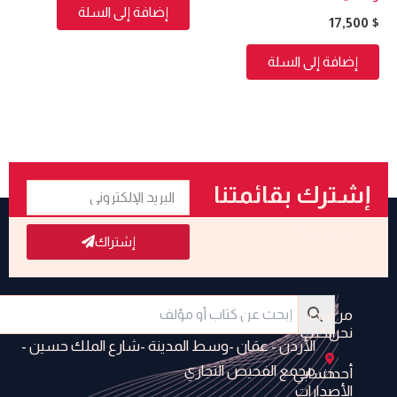
إضافة إلى السلة
17,500
$
إضافة إلى السلة
البريد
إشترك بقائمتنا
الإلكتروني
البريدية
إشتراك
من
متجر
نحن
الكتب
الأردن - عمَان -وسط المدينة -شارع الملك حسين -
مجمع الفحيص التجاري
أحدث
حسابي
الأصدارات